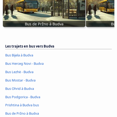
Bus de Pržno à Budva
Bus
Les trajets en bus vers Budva
Bus Bijela à Budva
Bus Herceg Novi - Budva
Bus Lezhë - Budva
Bus Mostar - Budva
Bus Ohrid à Budva
Bus Podgorica - Budva
Prishtina à Budva bus
Bus de Pržno à Budva