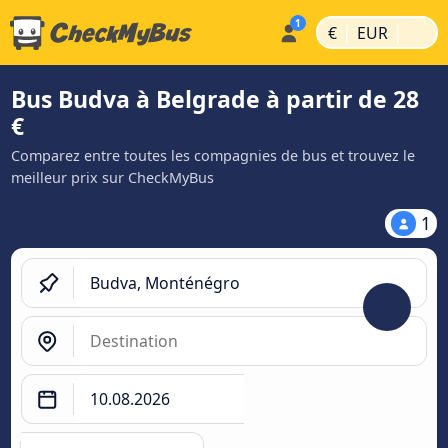
|
|
€
EUR
Bus Budva à Belgrade à partir de 28
€
Comparez entre toutes les compagnies de bus et trouvez le
meilleur prix sur CheckMyBus
1