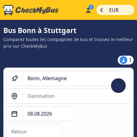
|
|
€
EUR
Bus Bonn à Stuttgart
Comparez toutes les compagnies de bus et trouvez le meilleur
prix sur CheckMyBus
1