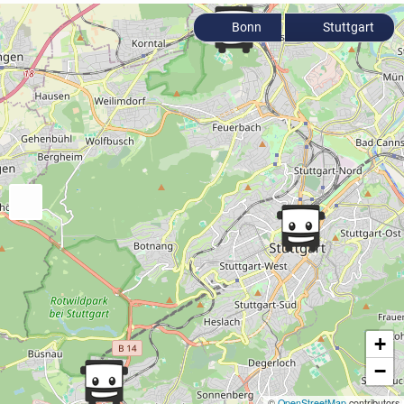
Bonn
Stuttgart
+
−
©
OpenStreetMap
contributors