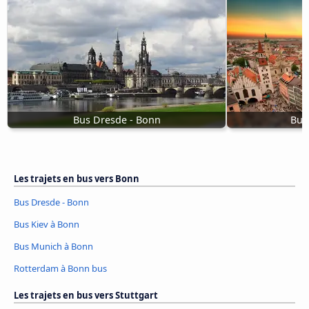
Bus Dresde - Bonn
Bus
Les trajets en bus vers Bonn
Bus Dresde - Bonn
Bus Kiev à Bonn
Bus Munich à Bonn
Rotterdam à Bonn bus
Les trajets en bus vers Stuttgart