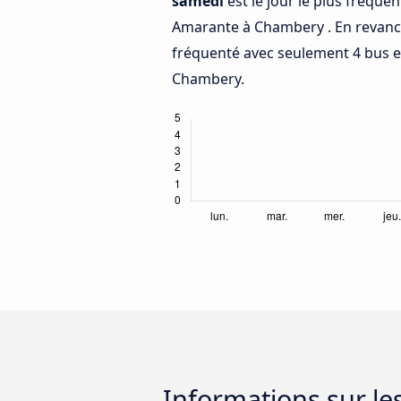
samedi
est le jour le plus fréque
Amarante à Chambery . En revan
fréquenté avec seulement 4 bus 
Chambery.
Informations sur l