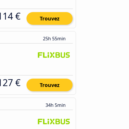
114 €
Trouvez
25h 55min
127 €
Trouvez
34h 5min