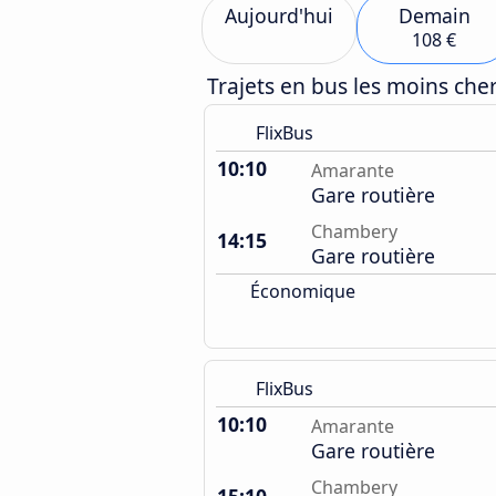
Aujourd'hui
Demain
108 €
Trajets en bus les moins ch
FlixBus
10:10
Amarante
Gare routière
Chambery
14:15
Gare routière
Économique
FlixBus
10:10
Amarante
Gare routière
Chambery