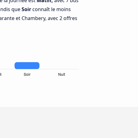
e la journée est
Matin,
avec 7 bus
andis que
Soir
connaît le moins
rante et Chambery, avec 2 offres