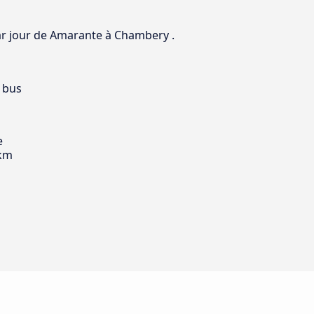
 par jour de Amarante à Chambery .
 bus
e
 km