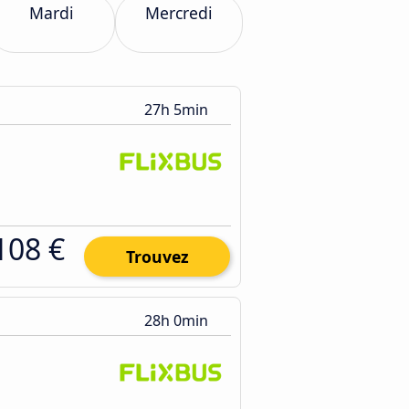
Mardi
Mercredi
27h 5min
108 €
Trouvez
28h 0min