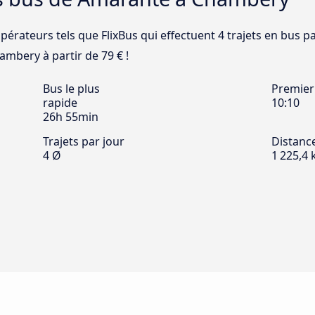
opérateurs tels que FlixBus qui effectuent 4 trajets en bus
ambery à partir de 79 € !
Bus le plus
Premier
rapide
10:10
26h 55min
Trajets par jour
Distanc
4 Ø
1 225,4