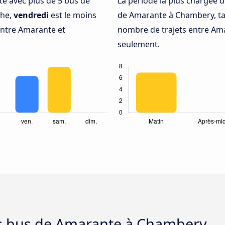
nté avec plus de 5 bus de
La période la plus chargée d
che,
vendredi
est le moins
de Amarante à Chambery, t
entre Amarante et
nombre de trajets entre Ama
seulement.
es bus de Amarante à Chambery