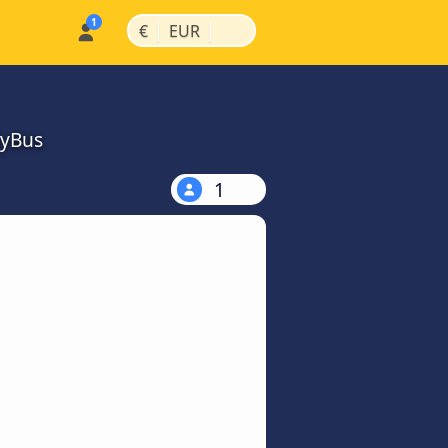
|
|
€
EUR
MyBus
1