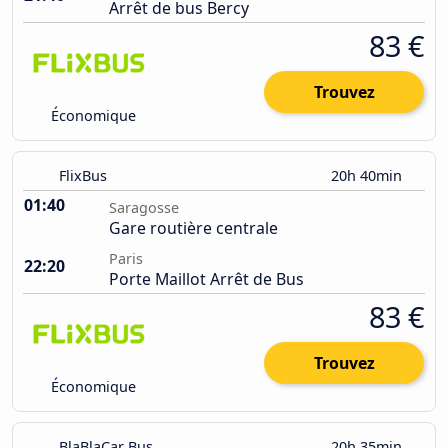
Arrêt de bus Bercy
83 €
Trouvez
Économique
FlixBus
20h 40min
01:40
Saragosse
Gare routière centrale
Paris
22:20
Porte Maillot Arrêt de Bus
83 €
Trouvez
Économique
BlaBlaCar Bus
20h 35min