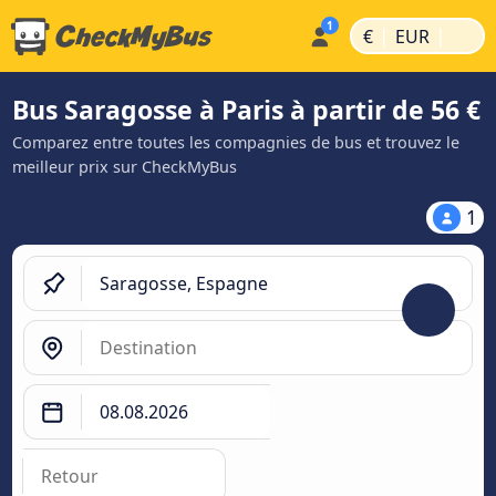
|
|
€
EUR
Bus Saragosse à Paris à partir de 56 €
Comparez entre toutes les compagnies de bus et trouvez le
meilleur prix sur CheckMyBus
1