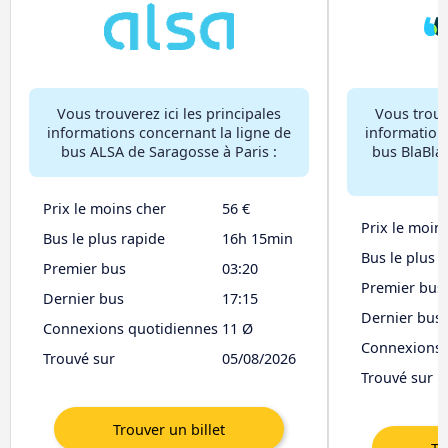
Vous trouverez ici les principales
Vous trouve
informations concernant la ligne de
information
bus ALSA de Saragosse à Paris :
bus BlaBla
Prix le moins cher
56 €
Prix le moin
Bus le plus rapide
16h 15min
Bus le plus 
Premier bus
03:20
Premier bus
Dernier bus
17:15
Dernier bus
Connexions quotidiennes
11 Ø
Connexions 
Trouvé sur
05/08/2026
Trouvé sur