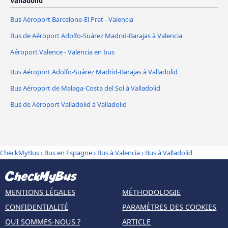
Valladolid
Bus Aéroport Barcelone-El Prat - Valencia
Bus de Aéroport Adolfo-Suárez Madrid-Barajas à Valencia
Aéroport Valence - Valencia en bus
Bus Aéroport Adolfo-Suárez Madrid-Barajas à Valladolid
Bus Aéroport de Malaga-Costa del Sol à Valladolid
Bus de Aéroport Valladolid à Valladolid
CheckMyBus
›
Bus en Espagne
›
Bus à Valencia
›
Bus à Valladolid
MENTIONS LÉGALES
MÉTHODOLOGIE
CONFIDENTIALITÉ
PARAMÈTRES DES COOKIES
QUI SOMMES-NOUS ?
ARTICLE