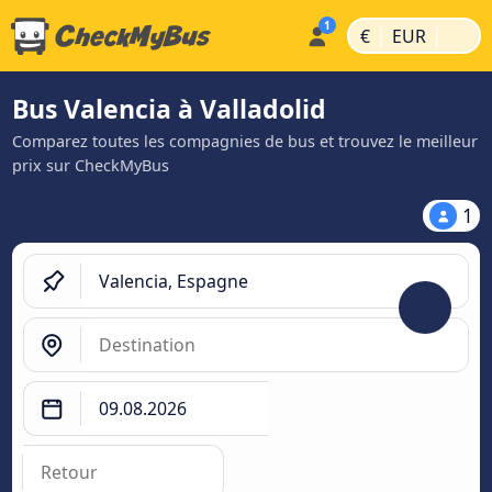
|
|
€
EUR
Bus Valencia à Valladolid
Comparez toutes les compagnies de bus et trouvez le meilleur
prix sur CheckMyBus
1