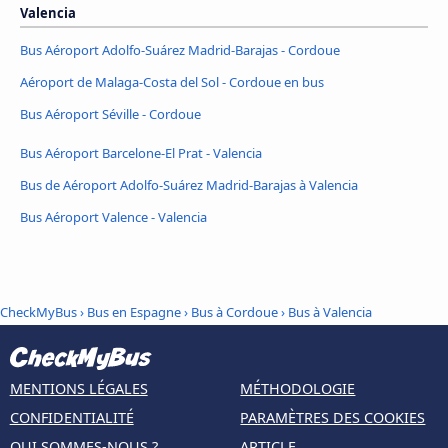
Valencia
Bus Aéroport Adolfo-Suárez Madrid-Barajas - Cordoue
Aéroport de Malaga-Costa del Sol - Cordoue en bus
Bus Aéroport Séville - Cordoue
Bus Aéroport Barcelone-El Prat - Valencia
Bus de Aéroport Adolfo-Suárez Madrid-Barajas à Valencia
Bus Aéroport Valence - Valencia
CheckMyBus
›
Bus en Espagne
›
Bus à Cordoue
›
Bus à Valencia
MENTIONS LÉGALES
MÉTHODOLOGIE
CONFIDENTIALITÉ
PARAMÈTRES DES COOKIES
QUI SOMMES-NOUS ?
ARTICLE