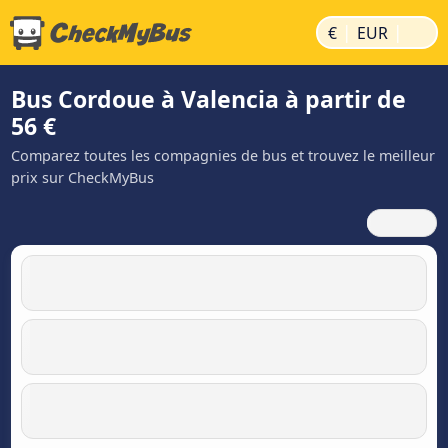
|
|
€
EUR
Bus Cordoue à Valencia à partir de
56 €
Comparez toutes les compagnies de bus et trouvez le meilleur
prix sur CheckMyBus