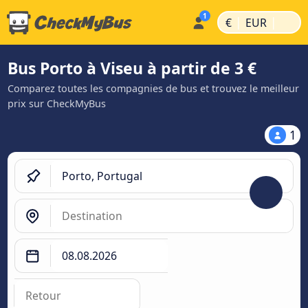
|
|
€
EUR
Bus Porto à Viseu à partir de 3 €
Comparez toutes les compagnies de bus et trouvez le meilleur
prix sur CheckMyBus
1