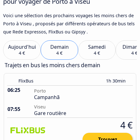
pour voyager de Porto à Viseu
Voici une sélection des prochains voyages les moins chers de
Porto à Viseu , proposés par différents opérateurs de bus tels
que Rede Expressos, FlixBus ou Gipsyy .
Aujourd'hui
Demain
Samedi
Diman
4 €
4 €
4 €
4 €
Trajets en bus les moins chers demain
FlixBus
1h 30min
06:25
Porto
Campanhã
Viseu
07:55
Gare routière
4 €
Trouvez