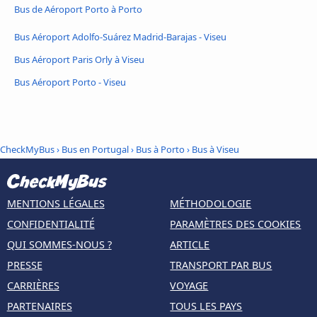
Bus de Aéroport Porto à Porto
Bus Aéroport Adolfo-Suárez Madrid-Barajas - Viseu
Bus Aéroport Paris Orly à Viseu
Bus Aéroport Porto - Viseu
CheckMyBus
›
Bus en Portugal
›
Bus à Porto
›
Bus à Viseu
MENTIONS LÉGALES
MÉTHODOLOGIE
CONFIDENTIALITÉ
PARAMÈTRES DES COOKIES
QUI SOMMES-NOUS ?
ARTICLE
PRESSE
TRANSPORT PAR BUS
CARRIÈRES
VOYAGE
PARTENAIRES
TOUS LES PAYS