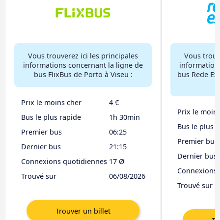
Vous trouverez ici les principales
Vous trouve
informations concernant la ligne de
information
bus FlixBus de Porto à Viseu :
bus Rede Exp
Prix le moins cher
4 €
Prix le moin
Bus le plus rapide
1h 30min
Bus le plus 
Premier bus
06:25
Premier bus
Dernier bus
21:15
Dernier bus
Connexions quotidiennes
17 Ø
Connexions 
Trouvé sur
06/08/2026
Trouvé sur