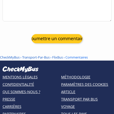
Soumettre un commentaire
CheckMyBus
›
Transport-Par-Bus
›
FlixBus
› Commentaires
MENTIONS LÉGALES
MÉTHODOLOGIE
CONFIDENTIALITÉ
PARAMÈTRES DES COOKIES
QUI SOMMES-NOUS ?
ARTICLE
PRESSE
TRANSPORT PAR BUS
CARRIÈRES
VOYAGE
PARTENAIRES
TOUS LES PAYS