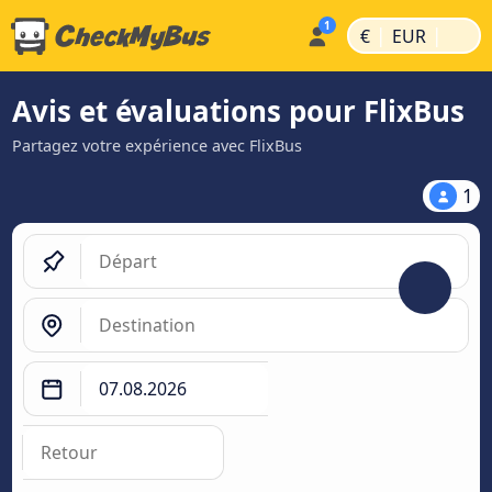
|
|
€
EUR
Avis et évaluations pour FlixBus
Partagez votre expérience avec FlixBus
1