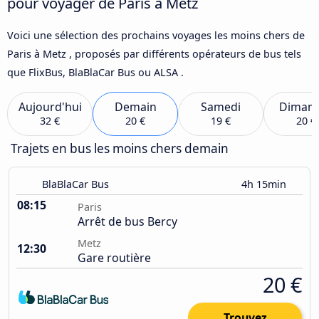
pour voyager de Paris à Metz
Voici une sélection des prochains voyages les moins chers de
Paris à Metz , proposés par différents opérateurs de bus tels
que FlixBus, BlaBlaCar Bus ou ALSA .
Aujourd'hui
Demain
Samedi
Diman
32 €
20 €
19 €
20 €
Trajets en bus les moins chers demain
BlaBlaCar Bus
4h 15min
08:15
Paris
Arrêt de bus Bercy
Metz
12:30
Gare routière
20 €
Trouvez