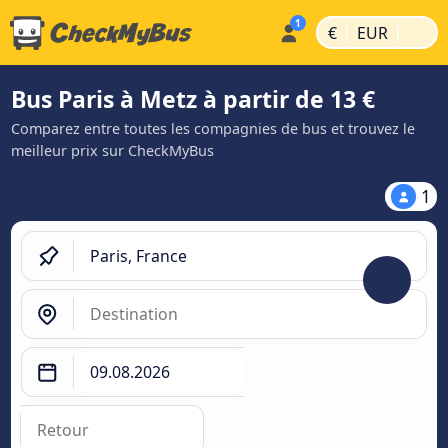
|
|
€
EUR
Bus Paris à Metz à partir de 13 €
Comparez entre toutes les compagnies de bus et trouvez le
meilleur prix sur CheckMyBus
1