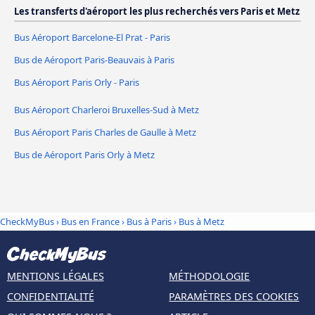
Les transferts d'aéroport les plus recherchés vers Paris et Metz
Bus Aéroport Barcelone-El Prat - Paris
Bus de Aéroport Paris-Beauvais à Paris
Bus Aéroport Paris Orly - Paris
Bus Aéroport Charleroi Bruxelles-Sud à Metz
Bus Aéroport Paris Charles de Gaulle à Metz
Bus de Aéroport Paris Orly à Metz
CheckMyBus
›
Bus en France
›
Bus à Paris
›
Bus à Metz
MENTIONS LÉGALES
MÉTHODOLOGIE
CONFIDENTIALITÉ
PARAMÈTRES DES COOKIES