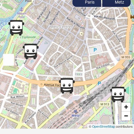
Paris
Metz
+
−
©
OpenStreetMap
contributors