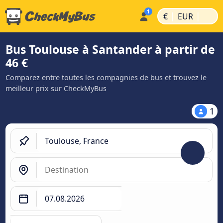
|
|
€
EUR
Bus Toulouse à Santander à partir de
46 €
Comparez entre toutes les compagnies de bus et trouvez le
meilleur prix sur CheckMyBus
1