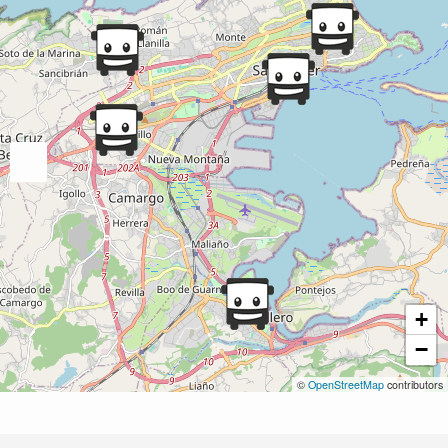
+
−
©
OpenStreetMap
contributors