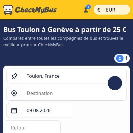
|
|
€
EUR
Bus Toulon à Genève à partir de 25 €
Comparez entre toutes les compagnies de bus et trouvez le
meilleur prix sur CheckMyBus
1