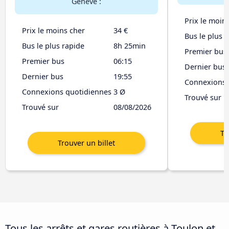
Genève :
Prix le moin
Prix le moins cher
34 €
Bus le plus 
Bus le plus rapide
8h 25min
Premier bus
Premier bus
06:15
Dernier bus
Dernier bus
19:55
Connexions 
Connexions quotidiennes
3 Ø
Trouvé sur
Trouvé sur
08/08/2026
Tous les arrêts et gares routières à Toulon et