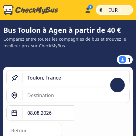
|
|
€
EUR
Bus Toulon à Agen à partir de 40 €
Comparez entre toutes les compagnies de bus et trouvez le
meilleur prix sur CheckMyBus
1