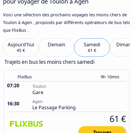
pour voyager de Toulon à Agen
Voici une sélection des prochains voyages les moins chers de
Toulon à Agen , proposés par différents opérateurs de bus tels
que FlixBus .
Aujourd'hui
Demain
Samedi
Diman
45 €
61 €
Trajets en bus les moins chers samedi
FlixBus
9h 10min
07:20
Toulon
Gare
Agen
16:30
Le Passage Parking
61 €
Trouvez