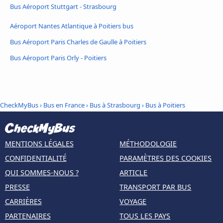
Bus Aéroport Stuttgart - Strasbourg
Aéroport Nantes Atlantique à Poitiers bus
Bus Aéroport Paris Charles de Gaulle à Poitiers
Bus Aéroport Paris Orly - Poitiers
CheckMyBus
›
Bus en France
›
Bus à Strasbourg
›
Bus à Poitiers
MENTIONS LÉGALES
MÉTHODOLOGIE
CONFIDENTIALITÉ
PARAMÈTRES DES COOKIES
QUI SOMMES-NOUS ?
ARTICLE
PRESSE
TRANSPORT PAR BUS
CARRIÈRES
VOYAGE
PARTENAIRES
TOUS LES PAYS