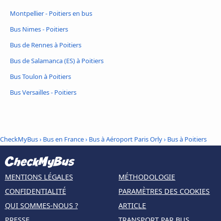
Montpellier - Poitiers en bus
Bus Nimes - Poitiers
Bus de Rennes à Poitiers
Bus de Salamanca (ES) à Poitiers
Bus Toulon à Poitiers
Bus Versailles - Poitiers
CheckMyBus
›
Bus en France
›
Bus à Aéroport Paris Orly
›
Bus à Poitiers
MENTIONS LÉGALES
MÉTHODOLOGIE
CONFIDENTIALITÉ
PARAMÈTRES DES COOKIES
QUI SOMMES-NOUS ?
ARTICLE
PRESSE
TRANSPORT PAR BUS