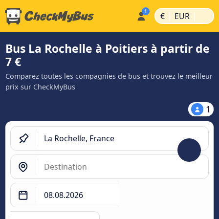
|
|
€
EUR
Bus La Rochelle à Poitiers à partir de
7 €
Comparez toutes les compagnies de bus et trouvez le meilleur
prix sur CheckMyBus
1