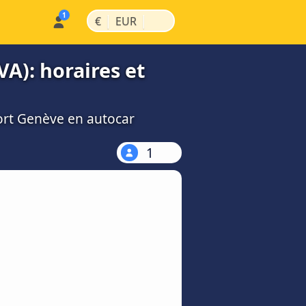
|
|
€
EUR
VA): horaires et
port Genève en autocar
1