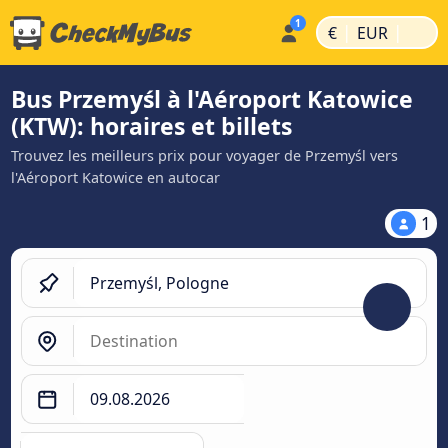
|
|
€
EUR
Bus Przemyśl à l'Aéroport Katowice
(KTW): horaires et billets
Trouvez les meilleurs prix pour voyager de Przemyśl vers
l'Aéroport Katowice en autocar
1