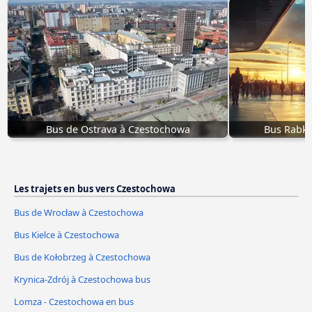
Bus de Ostrava à Czestochowa
Bus Rabka
Les trajets en bus vers Czestochowa
Bus de Wrocław à Czestochowa
Bus Kielce à Czestochowa
Bus de Kołobrzeg à Czestochowa
Krynica-Zdrój à Czestochowa bus
Lomza - Czestochowa en bus