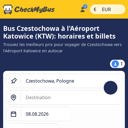
|
|
€
EUR
Bus Czestochowa à l'Aéroport
Katowice (KTW): horaires et billets
Trouvez les meilleurs prix pour voyager de Czestochowa vers
l'Aéroport Katowice en autocar
1