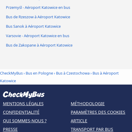
Przemyśl - Aéroport Katowice en bus
Bus de Rzeszow à Aéroport Katowice
Bus Sanok à Aéroport Katowice
Varsovie - Aéroport Katowice en bus
Bus de Zakopane à Aéroport Katowice
CheckMyBus
›
Bus en Pologne
›
Bus à Czestochowa
›
Bus à Aéroport
Katowice
MENTIONS LÉGALES
MÉTHODOLOGIE
CONFIDENTIALITÉ
PARAMÈTRES DES COOKIES
QUI SOMMES-NOUS ?
ARTICLE
PRESSE
TRANSPORT PAR BUS