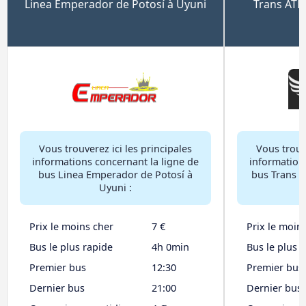
Linea Emperador de Potosí à Uyuni
Trans ATL
Vous trouverez ici les principales
Vous trouve
informations concernant la ligne de
information
bus Linea Emperador de Potosí à
bus Trans A
Uyuni :
Prix le moins cher
7 €
Prix le moin
Bus le plus rapide
4h 0min
Bus le plus 
Premier bus
12:30
Premier bus
Dernier bus
21:00
Dernier bus