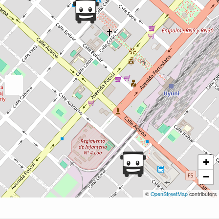
+
−
©
OpenStreetMap
contributors