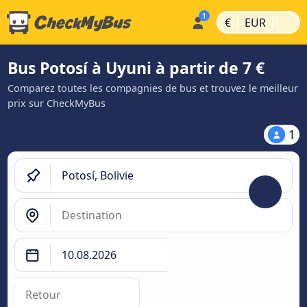
|
|
€
EUR
Bus Potosí à Uyuni à partir de 7 €
Comparez toutes les compagnies de bus et trouvez le meilleur
prix sur CheckMyBus
1