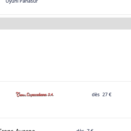
Uyuni Panasur
dès
27 €