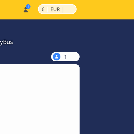
|
|
€
EUR
MyBus
1