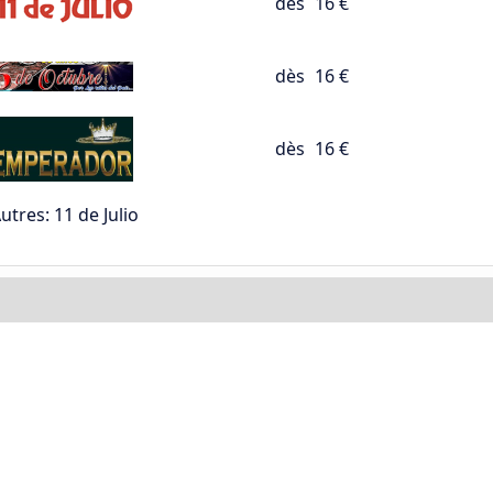
dès
16 €
dès
16 €
dès
16 €
utres: 11 de Julio