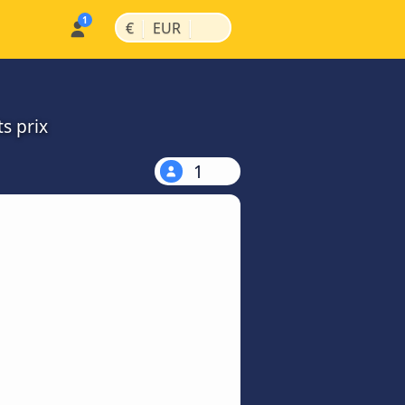
|
|
€
EUR
s prix
1