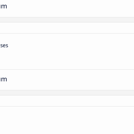
um
ses
um