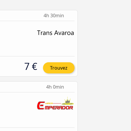
4h 30min
7 €
Trouvez
4h 0min