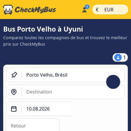
|
|
€
EUR
Bus Porto Velho à Uyuni
Comparez toutes les compagnies de bus et trouvez le meilleur
prix sur CheckMyBus
1