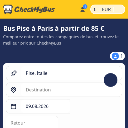
|
|
€
EUR
Bus Pise à Paris à partir de 85 €
Comparez entre toutes les compagnies de bus et trouvez le
meilleur prix sur CheckMyBus
1