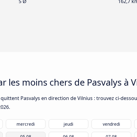
5 Ø
162,7 k
ar les moins chers de Pasvalys à V
quittent Pasvalys en direction de Vilnius : trouvez ci-dessou
2026
.
mercredi
jeudi
vendredi
05.08
06.08
07.08