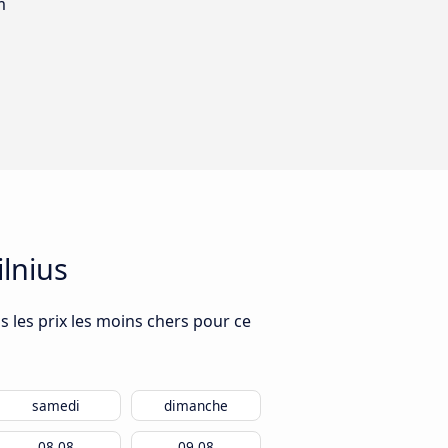
m
ilnius
s les prix les moins chers pour ce
samedi
dimanche
08.08
09.08