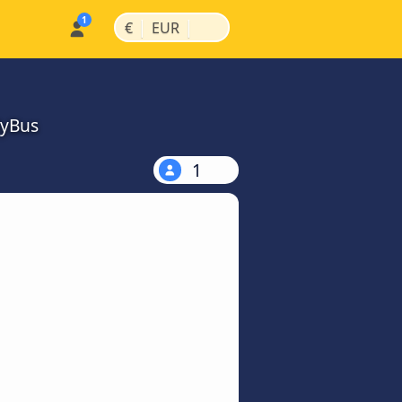
|
|
€
EUR
MyBus
1