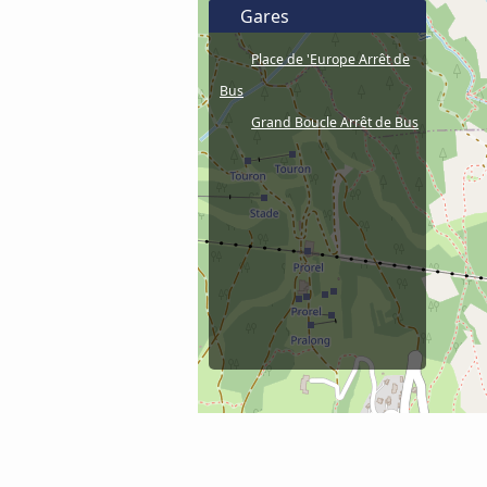
Gares
Place de 'Europe Arrêt de
Bus
Grand Boucle Arrêt de Bus