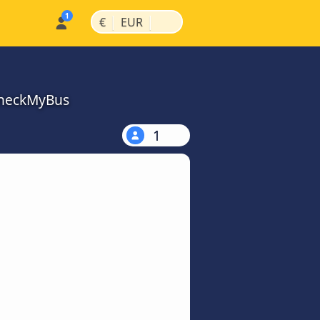
|
|
€
EUR
 CheckMyBus
1