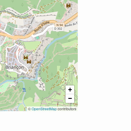
+
−
©
OpenStreetMap
contributors