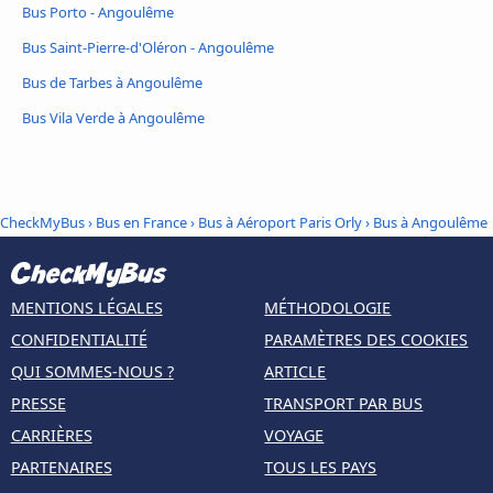
Bus Porto - Angoulême
Bus Saint-Pierre-d'Oléron - Angoulême
Bus de Tarbes à Angoulême
Bus Vila Verde à Angoulême
CheckMyBus
›
Bus en France
›
Bus à Aéroport Paris Orly
›
Bus à Angoulême
MENTIONS LÉGALES
MÉTHODOLOGIE
CONFIDENTIALITÉ
PARAMÈTRES DES COOKIES
QUI SOMMES-NOUS ?
ARTICLE
PRESSE
TRANSPORT PAR BUS
CARRIÈRES
VOYAGE
PARTENAIRES
TOUS LES PAYS