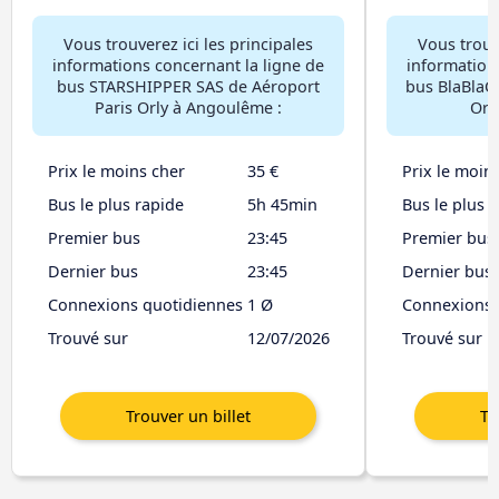
Vous trouverez ici les principales
Vous trouve
informations concernant la ligne de
information
bus STARSHIPPER SAS de Aéroport
bus BlaBlaC
Paris Orly à Angoulême :
Orl
Prix le moins cher
35 €
Prix le moin
Bus le plus rapide
5h 45min
Bus le plus 
Premier bus
23:45
Premier bus
Dernier bus
23:45
Dernier bus
Connexions quotidiennes
1 Ø
Connexions 
Trouvé sur
12/07/2026
Trouvé sur