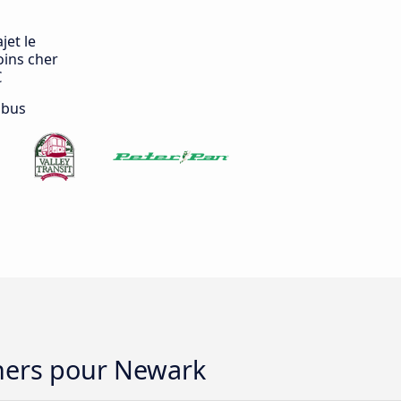
jet le
ins cher
€
 bus
chers pour Newark