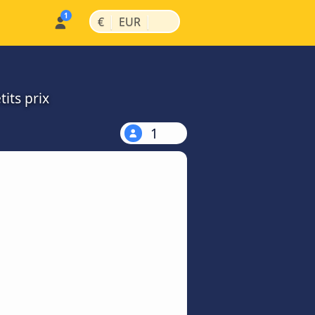
|
|
€
EUR
its prix
1