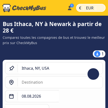
|
|
€
EUR
Bus Ithaca, NY à Newark à partir de
28 €
Comparez toutes les compagnies de bus et trouvez le meilleur
prix sur CheckMyBus
1