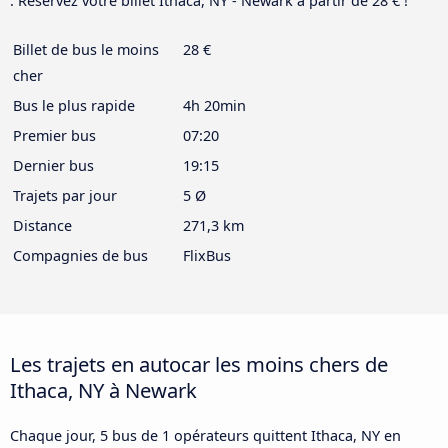
. Réservez votre billet Ithaca, NY - Newark à partir de 28 € !
Billet de bus le moins
28 €
cher
Bus le plus rapide
4h 20min
Premier bus
07:20
Dernier bus
19:15
Trajets par jour
5 Ø
Distance
271,3 km
Compagnies de bus
FlixBus
Les trajets en autocar les moins chers de
Ithaca, NY à Newark
Chaque jour, 5 bus de 1 opérateurs quittent Ithaca, NY en