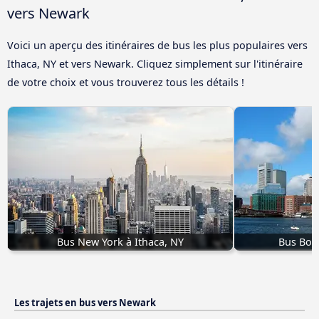
vers Newark
Voici un aperçu des itinéraires de bus les plus populaires vers
Ithaca, NY et vers Newark. Cliquez simplement sur l'itinéraire
de votre choix et vous trouverez tous les détails !
Bus New York à Ithaca, NY
Bus Bost
Les trajets en bus vers Newark