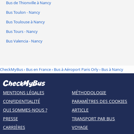
Bus de Thionville à Nancy
Bus Toulon - Nancy
Bus Toulouse à Nancy
Bus Tours - Nancy
Bus Valencia - Nancy
CheckMyBus
›
Bus en France
›
Bus à Aéroport Paris Orly
›
Bus à Nancy
MENTIONS LÉGALES
MÉTHODOLOGIE
CONFIDENTIALITÉ
PARAMÈTRES DES COOKIES
QUI SOMMES-NOUS ?
ARTICLE
PRESSE
TRANSPORT PAR BUS
CARRIÈRES
VOYAGE