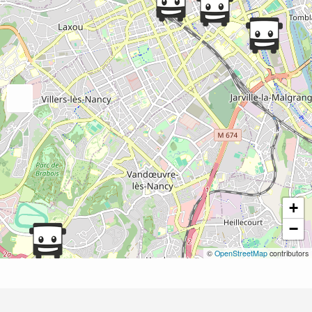
+
−
©
OpenStreetMap
contributors