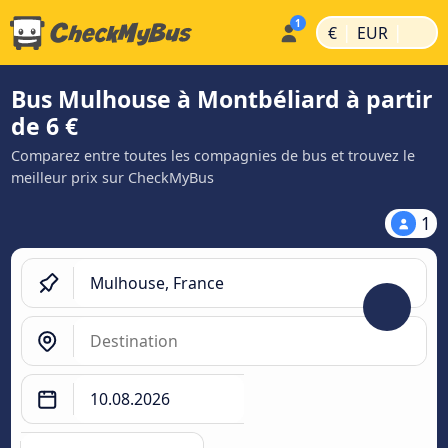
|
|
€
EUR
Bus Mulhouse à Montbéliard à partir
de 6 €
Comparez entre toutes les compagnies de bus et trouvez le
meilleur prix sur CheckMyBus
1