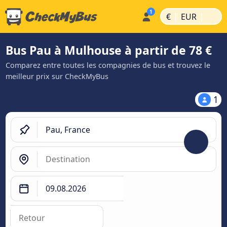
|
|
€
EUR
Bus Pau à Mulhouse à partir de 78 €
Comparez entre toutes les compagnies de bus et trouvez le
meilleur prix sur CheckMyBus
1