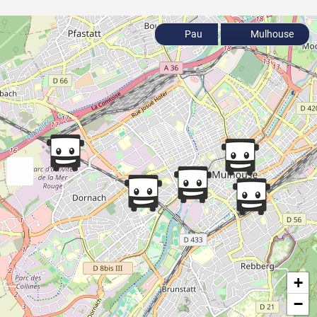
Pau
Mulhouse
+
−