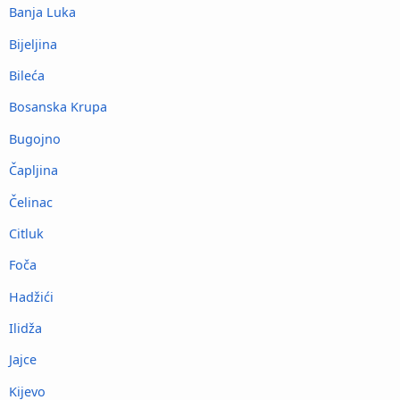
Banja Luka
Bijeljina
Bileća
Bosanska Krupa
Bugojno
Čapljina
Čelinac
Citluk
Foča
Hadžići
Ilidža
Jajce
Kijevo