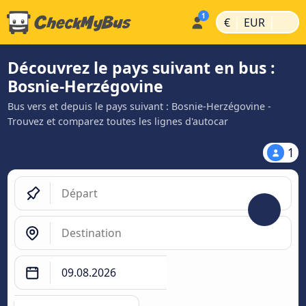
|
|
€
EUR
Découvrez le pays suivant en bus :
Bosnie-Herzégovine
Bus vers et depuis le pays suivant : Bosnie-Herzégovine -
Trouvez et comparez toutes les lignes d'autocar
1