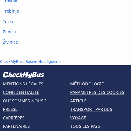
Travnik
Trebinje
Tuzla
Zenica
Živinice
CheckMyBus
› Bosnie-Herzégovine
MENTIONS LÉGALES
MÉTHODOLOGIE
CONFIDENTIALITÉ
PARAMÈTRES DES COOKIES
QUI SOMMES-NOUS ?
ARTICLE
PRESSE
TRANSPORT PAR BUS
CARRIÈRES
VOYAGE
PARTENAIRES
TOUS LES PAYS