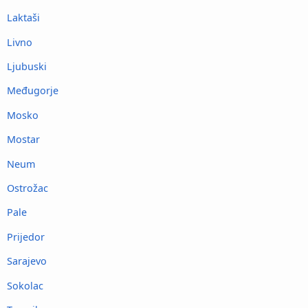
Laktaši
Livno
Ljubuski
Međugorje
Mosko
Mostar
Neum
Ostrožac
Pale
Prijedor
Sarajevo
Sokolac