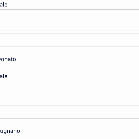
ale
Donato
ale
pugnano