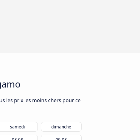
rgamo
s les prix les moins chers pour ce
samedi
dimanche
08.08
09.08