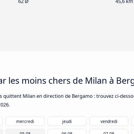
62 Ø
45,6 km
car les moins chers de Milan à Be
 quittent Milan en direction de Bergamo : trouvez ci-dessou
2026
.
mercredi
jeudi
vendredi
05.08
06.08
07.08