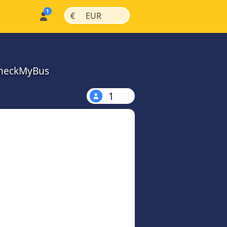
|
|
€
EUR
 CheckMyBus
1