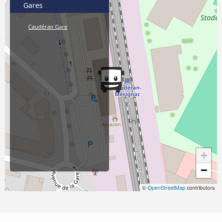
Gares
Caudéran Gare
+
−
©
OpenStreetMap
contributors