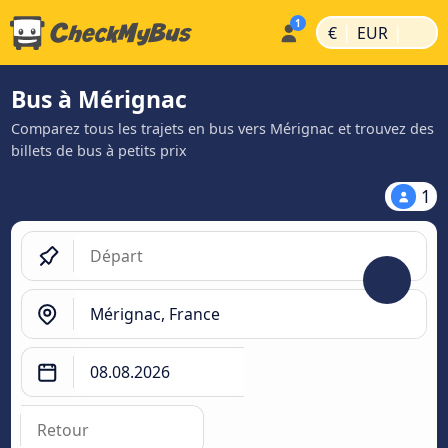
|
|
€
EUR
Bus à Mérignac
Comparez tous les trajets en bus vers Mérignac et trouvez des
billets de bus à petits prix
1