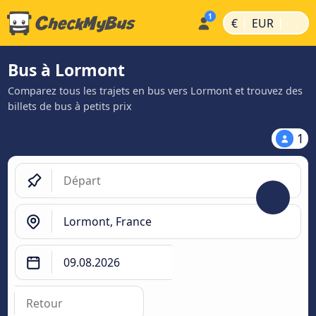
|
|
€
EUR
Bus à Lormont
Comparez tous les trajets en bus vers Lormont et trouvez des
billets de bus à petits prix
1