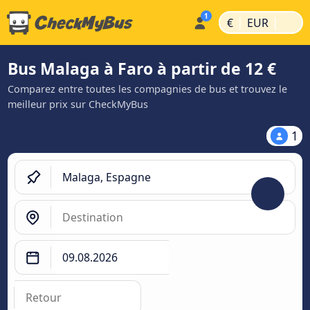
|
|
€
EUR
Bus Malaga à Faro à partir de 12 €
Comparez entre toutes les compagnies de bus et trouvez le
meilleur prix sur CheckMyBus
1