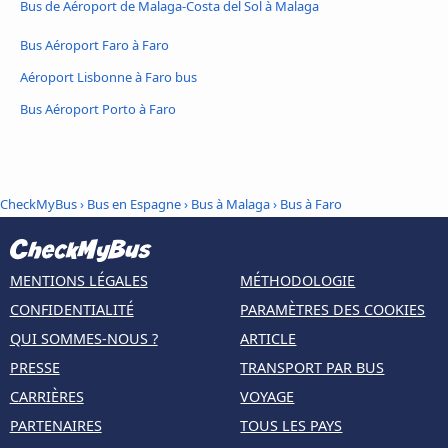
Bus de Aéroport de Malaga-Costa del Sol à Malaga
Bus Aéroport Faro à Faro
Aéroport Lisbonne à Faro bus
Bus Aéroport Porto à Faro
CheckMyBus
›
Bus en Espagne
›
Bus à Malaga
›
Bus à Faro
MENTIONS LÉGALES
MÉTHODOLOGIE
CONFIDENTIALITÉ
PARAMÈTRES DES COOKIES
QUI SOMMES-NOUS ?
ARTICLE
PRESSE
TRANSPORT PAR BUS
CARRIÈRES
VOYAGE
PARTENAIRES
TOUS LES PAYS