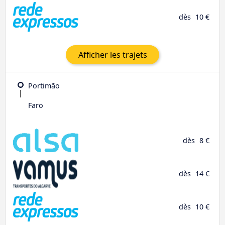
dès
10 €
Afficher les trajets
Portimão
Faro
dès
8 €
dès
14 €
dès
10 €