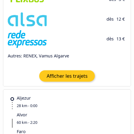
dès
12 €
dès
13 €
Autres: RENEX, Vamus Algarve
Afficher les trajets
Aljezur
28 km - 0:00
Alvor
60 km - 2:20
Faro