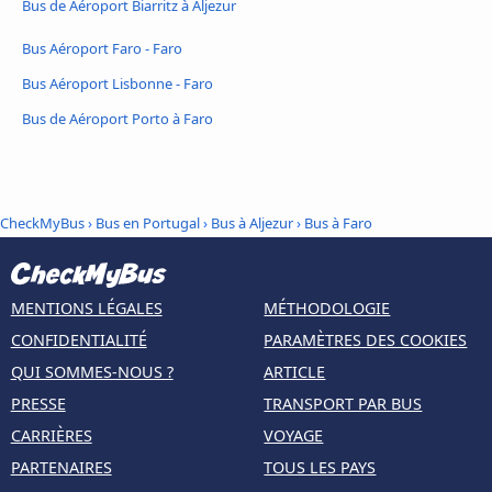
Bus de Aéroport Biarritz à Aljezur
Bus Aéroport Faro - Faro
Bus Aéroport Lisbonne - Faro
Bus de Aéroport Porto à Faro
CheckMyBus
›
Bus en Portugal
›
Bus à Aljezur
›
Bus à Faro
MENTIONS LÉGALES
MÉTHODOLOGIE
CONFIDENTIALITÉ
PARAMÈTRES DES COOKIES
QUI SOMMES-NOUS ?
ARTICLE
PRESSE
TRANSPORT PAR BUS
CARRIÈRES
VOYAGE
PARTENAIRES
TOUS LES PAYS