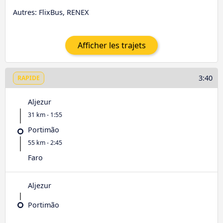
Autres: FlixBus, RENEX
Afficher les trajets
3:40
RAPIDE
Aljezur
31 km - 1:55
Portimão
55 km - 2:45
Faro
Aljezur
Portimão