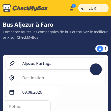
|
|
€
EUR
Bus Aljezur à Faro
Comparez toutes les compagnies de bus et trouvez le meilleur
prix sur CheckMyBus
1