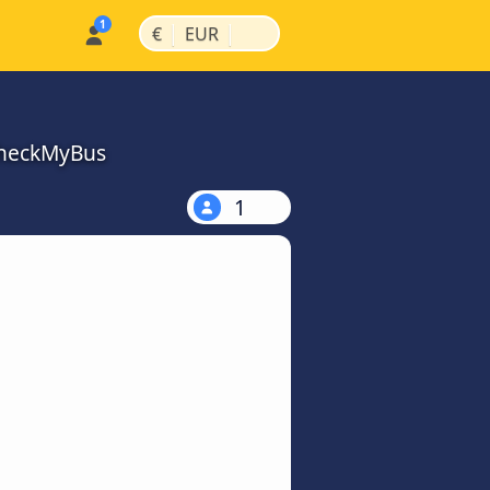
|
|
€
EUR
 CheckMyBus
1