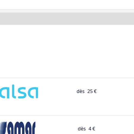
dès
25 €
dès
4 €