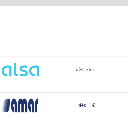
dès
26 €
dès
1 €