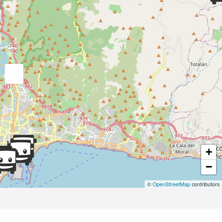
+
−
©
OpenStreetMap
contributors