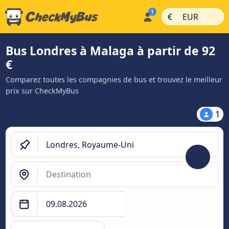
|
|
€
EUR
Bus Londres à Malaga à partir de 92
€
Comparez toutes les compagnies de bus et trouvez le meilleur
prix sur CheckMyBus
1