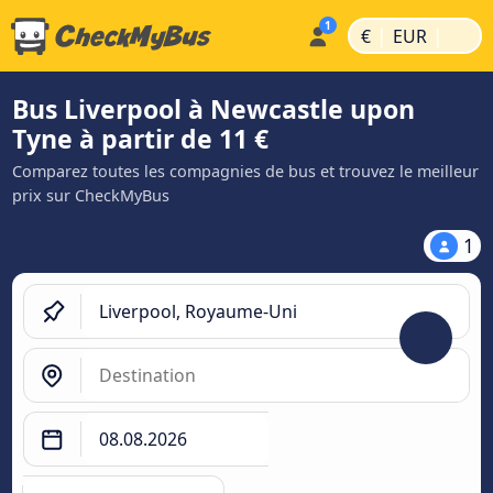
|
|
€
EUR
Bus Liverpool à Newcastle upon
Tyne à partir de 11 €
Comparez toutes les compagnies de bus et trouvez le meilleur
prix sur CheckMyBus
1