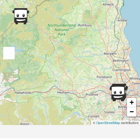
+
−
©
OpenStreetMap
contributors