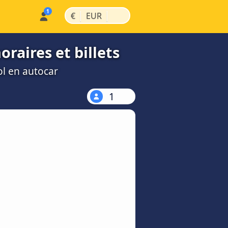
|
|
€
EUR
raires et billets
ol en autocar
1