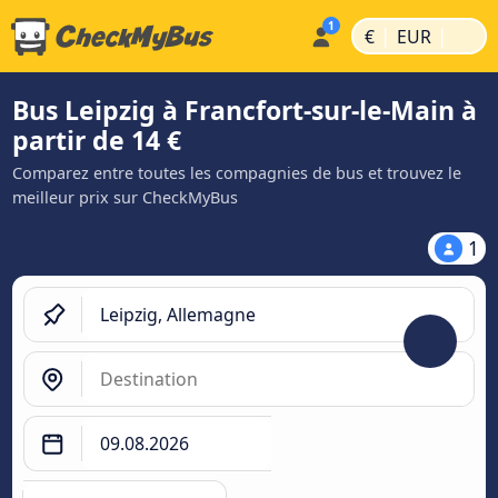
|
|
€
EUR
Bus Leipzig à Francfort-sur-le-Main à
partir de 14 €
Comparez entre toutes les compagnies de bus et trouvez le
meilleur prix sur CheckMyBus
1