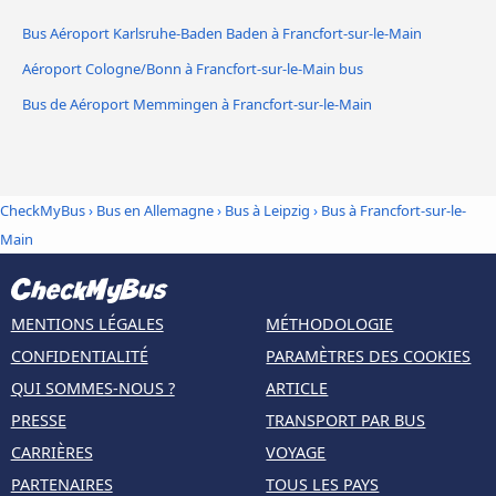
Bus Aéroport Karlsruhe-Baden Baden à Francfort-sur-le-Main
Aéroport Cologne/Bonn à Francfort-sur-le-Main bus
Bus de Aéroport Memmingen à Francfort-sur-le-Main
CheckMyBus
›
Bus en Allemagne
›
Bus à Leipzig
›
Bus à Francfort-sur-le-
Main
MENTIONS LÉGALES
MÉTHODOLOGIE
CONFIDENTIALITÉ
PARAMÈTRES DES COOKIES
QUI SOMMES-NOUS ?
ARTICLE
PRESSE
TRANSPORT PAR BUS
CARRIÈRES
VOYAGE
PARTENAIRES
TOUS LES PAYS