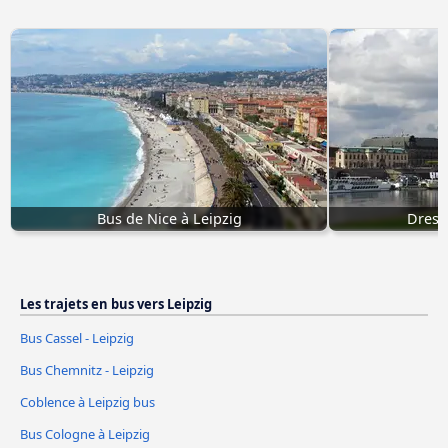
Bus de Nice à Leipzig
Dresd
Les trajets en bus vers Leipzig
Bus Cassel - Leipzig
Bus Chemnitz - Leipzig
Coblence à Leipzig bus
Bus Cologne à Leipzig