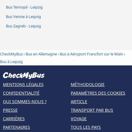
Bus Ternopil - Leipzig
Bus Venise à Leipzig
Bus Zagreb - Leipzig
CheckMyBus
›
Bus en Allemagne
›
Bus à Aéroport Francfort sur le Main
›
Bus à Leipzig
MENTIONS LÉGALES
MÉTHODOLOGIE
CONFIDENTIALITÉ
PARAMÈTRES DES COOKIES
QUI SOMMES-NOUS ?
ARTICLE
PRESSE
TRANSPORT PAR BUS
CARRIÈRES
VOYAGE
PARTENAIRES
TOUS LES PAYS