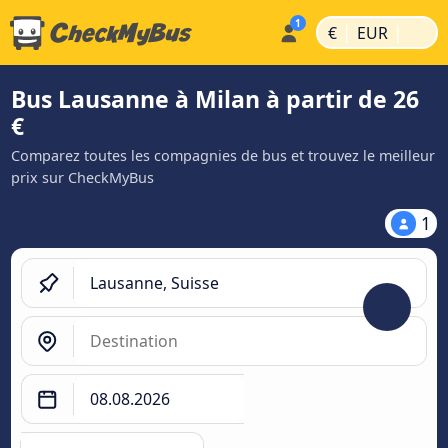
|
|
€
EUR
Bus Lausanne à Milan à partir de 26
€
Comparez toutes les compagnies de bus et trouvez le meilleur
prix sur CheckMyBus
1