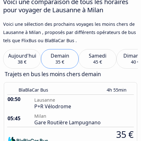
Voici une comparaison de tous les horaires
pour voyager de Lausanne à Milan
Voici une sélection des prochains voyages les moins chers de
Lausanne à Milan , proposés par différents opérateurs de bus
tels que FlixBus ou BlaBlaCar Bus .
Aujourd'hui
Demain
Samedi
Diman
38 €
35 €
45 €
40 €
Trajets en bus les moins chers demain
BlaBlaCar Bus
4h 55min
00:50
Lausanne
P+R Vélodrome
Milan
05:45
Gare Routière Lampugnano
35 €