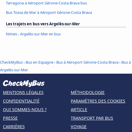
Tarragona à Aéroport Gérone-Costa Brava bus
Bus Tossa de Mar à Aéroport Gérone-Costa Brava
Les trajets en bus vers Argelès-sur-Mer
Nimes - Argelès-sur-Mer en bus
CheckMyBus
›
Bus en Espagne
›
Bus à Aéroport Gérone-Costa Brava
›
Bus à
Argelès-sur-Mer
MENTIONS LÉGALES
MÉTHODOLOGIE
CONFIDENTIALITÉ
PARAMÈTRES DES COOKIES
QUI SOMMES-NOUS ?
ARTICLE
PRESSE
TRANSPORT PAR BUS
CARRIÈRES
VOYAGE