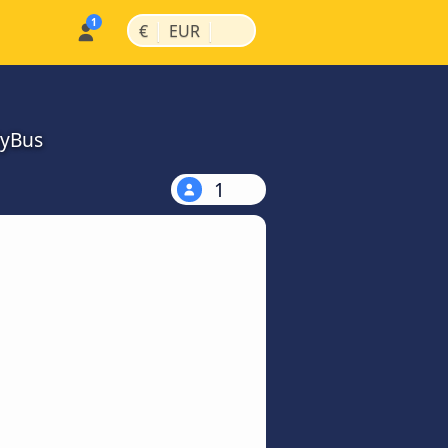
|
|
€
EUR
MyBus
1