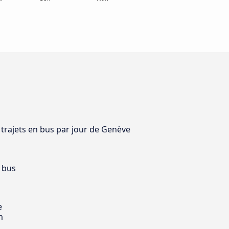
3 trajets en bus par jour de Genève
 bus
e
m