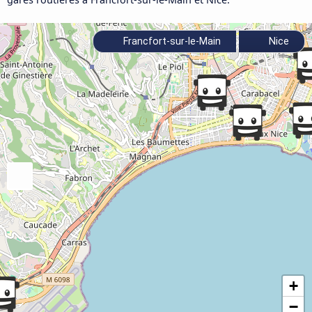
Francfort-sur-le-Main
Nice
+
−