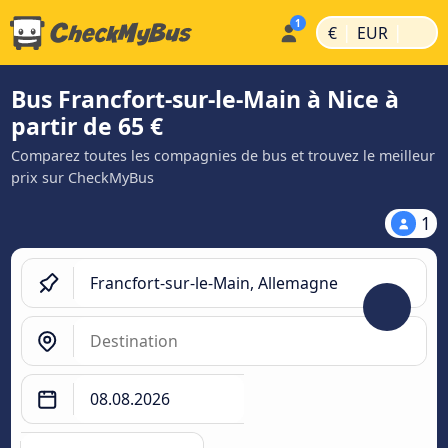
|
|
€
EUR
Bus Francfort-sur-le-Main à Nice à
partir de 65 €
Comparez toutes les compagnies de bus et trouvez le meilleur
prix sur CheckMyBus
1