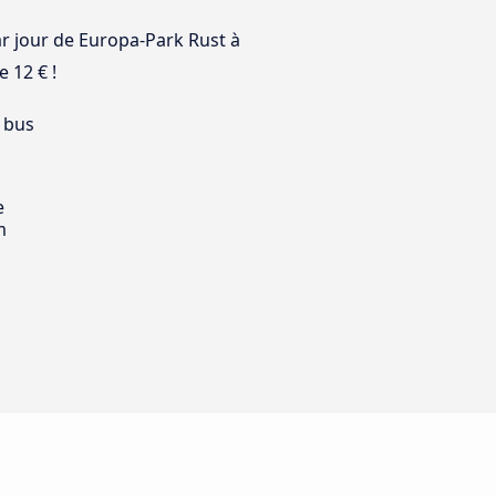
par jour de Europa-Park Rust à
 12 € !
 bus
e
m