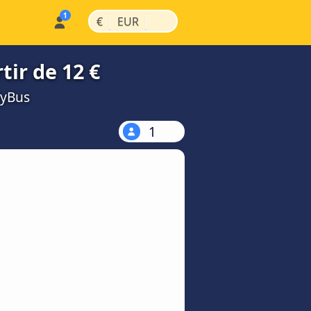
|
|
€
EUR
tir de 12 €
MyBus
1