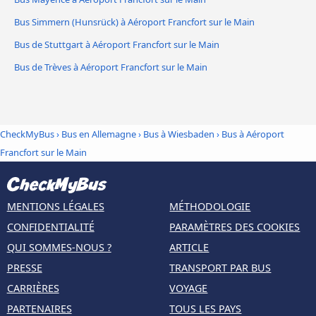
Bus Simmern (Hunsrück) à Aéroport Francfort sur le Main
Bus de Stuttgart à Aéroport Francfort sur le Main
Bus de Trèves à Aéroport Francfort sur le Main
CheckMyBus
›
Bus en Allemagne
›
Bus à Wiesbaden
›
Bus à Aéroport
Francfort sur le Main
MENTIONS LÉGALES
MÉTHODOLOGIE
CONFIDENTIALITÉ
PARAMÈTRES DES COOKIES
QUI SOMMES-NOUS ?
ARTICLE
PRESSE
TRANSPORT PAR BUS
CARRIÈRES
VOYAGE
PARTENAIRES
TOUS LES PAYS