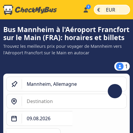
|
|
€
EUR
Bus Mannheim à l'Aéroport Francfort
sur le Main (FRA): horaires et billets
Trouvez les meilleurs prix pour voyager de Mannheim vers
l'Aéroport Francfort sur le Main en autocar
1